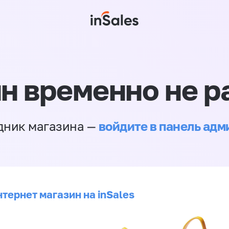
н временно не р
войдите в панель ад
дник магазина —
тернет магазин на inSales