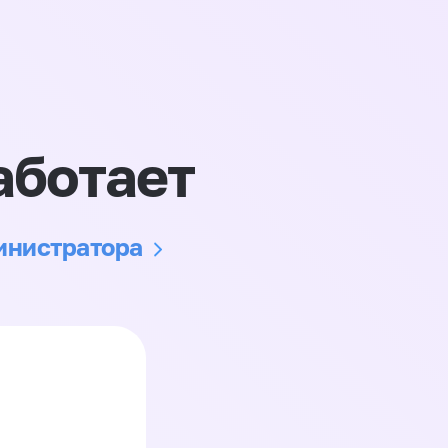
аботает
министратора