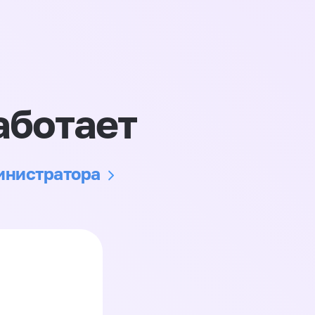
аботает
министратора