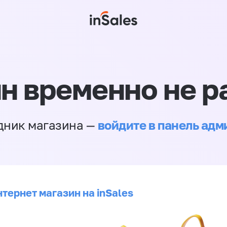
н временно не р
войдите в панель ад
дник магазина —
тернет магазин на inSales