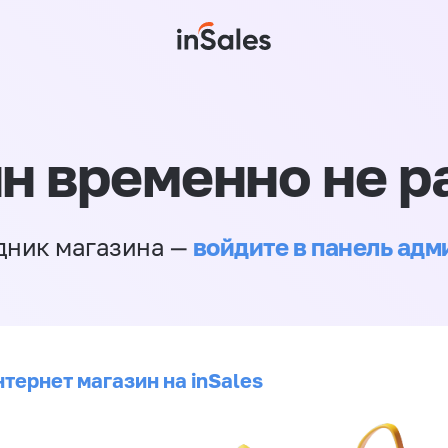
н временно не р
войдите в панель ад
дник магазина —
тернет магазин на inSales