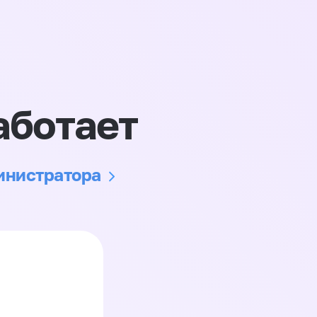
аботает
министратора