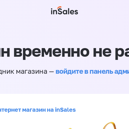
н временно не р
войдите в панель ад
дник магазина —
тернет магазин на inSales