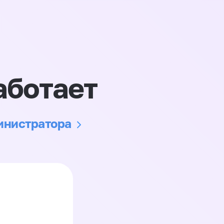
аботает
министратора