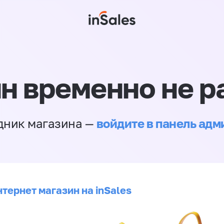
н временно не р
войдите в панель ад
дник магазина —
тернет магазин на inSales