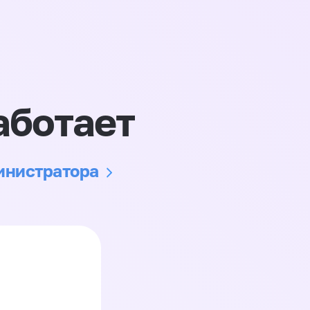
аботает
министратора