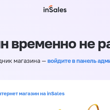
н временно не р
войдите в панель ад
дник магазина —
тернет магазин на inSales