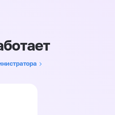
аботает
министратора