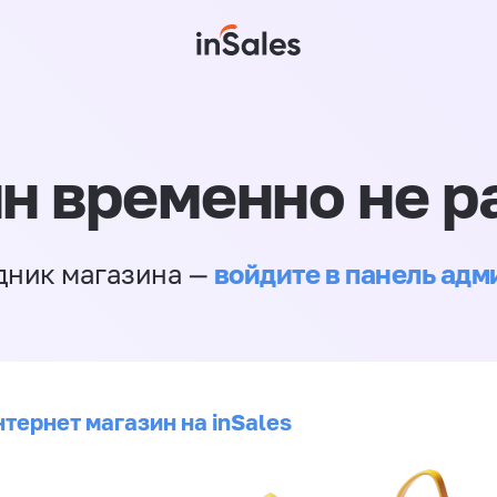
н временно не р
войдите в панель ад
дник магазина —
тернет магазин на inSales