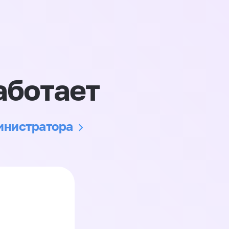
аботает
министратора