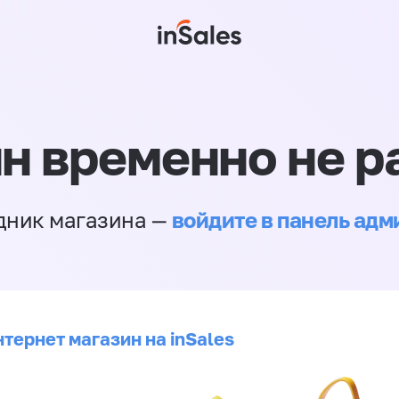
н временно не р
войдите в панель ад
дник магазина —
тернет магазин на inSales