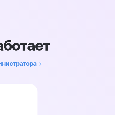
аботает
министратора