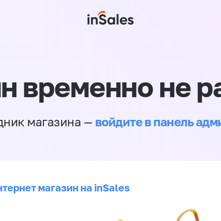
н временно не р
войдите в панель ад
дник магазина —
тернет магазин на inSales