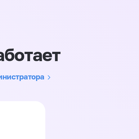
аботает
министратора