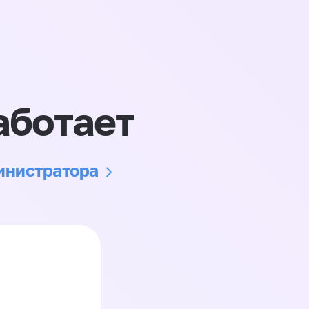
аботает
министратора