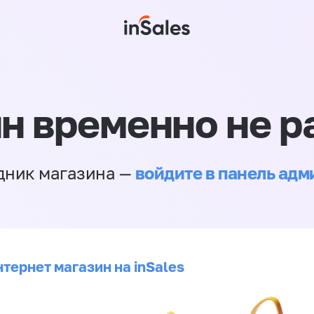
н временно не р
войдите в панель ад
дник магазина —
тернет магазин на inSales