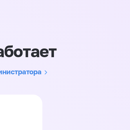
аботает
министратора