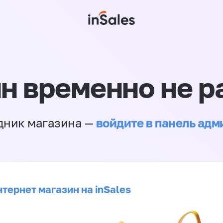
н временно не р
войдите в панель ад
дник магазина —
тернет магазин на inSales