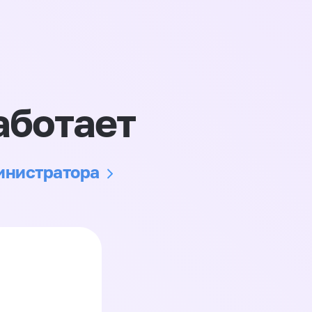
аботает
министратора