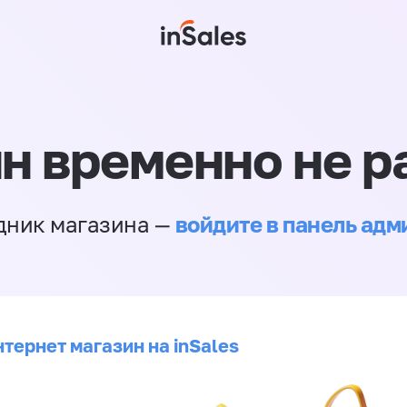
н временно не р
войдите в панель ад
дник магазина —
тернет магазин на inSales