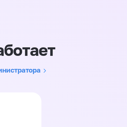
аботает
министратора