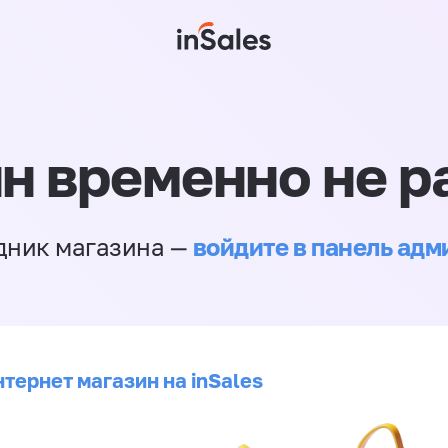
н временно не р
войдите в панель ад
дник магазина —
тернет магазин на inSales