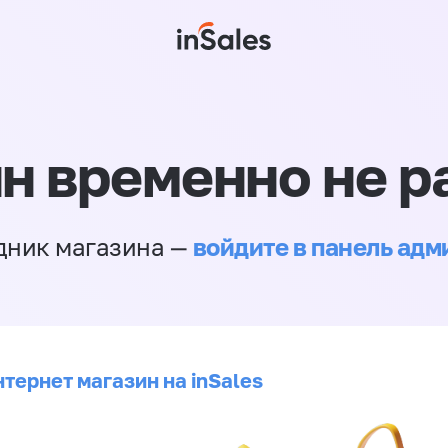
н временно не р
войдите в панель ад
дник магазина —
тернет магазин на inSales