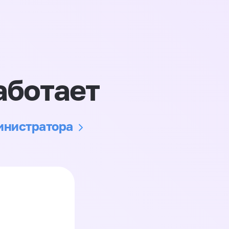
аботает
министратора