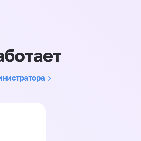
аботает
министратора