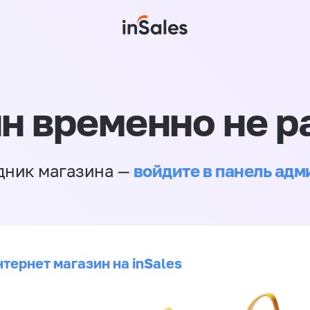
н временно не р
войдите в панель ад
дник магазина —
тернет магазин на inSales