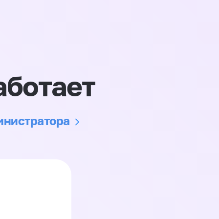
аботает
министратора