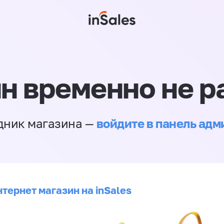
н временно не р
войдите в панель ад
дник магазина —
тернет магазин на inSales