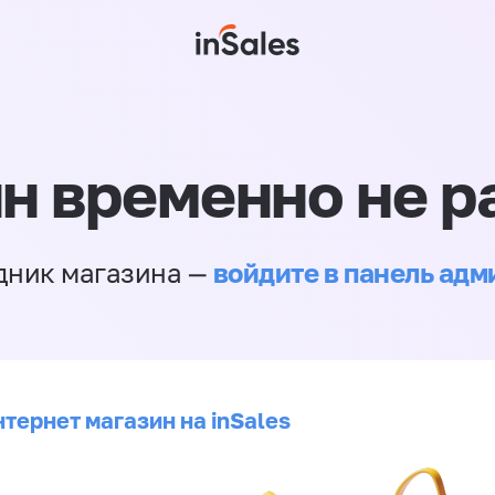
н временно не р
войдите в панель ад
дник магазина —
тернет магазин на inSales