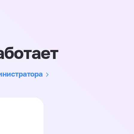
аботает
министратора